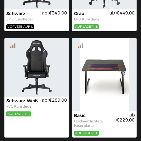
ab €349.00
ab €449.00
Schwarz
Grau
EPU Kunstleder
EPU Kunstleder
VORVERKAUF
L
AUF LAGER
L
ab €289.00
Schwarz Weiß
PVC Kunstleder
AUF LAGER
L
ab
Basic
€229.00
Hochverdichtete 
Faserplatte
AUF LAGER
L