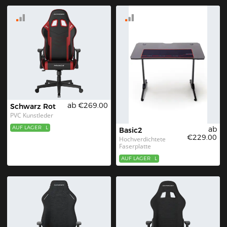
ab €269.00
Schwarz Rot
PVC Kunstleder
AUF LAGER
L
ab
Basic2
€229.00
Hochverdichtete 
Faserplatte
AUF LAGER
L