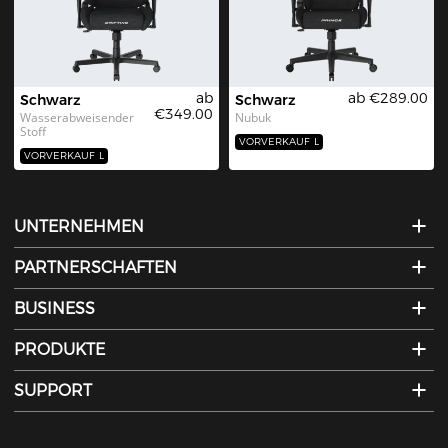
ab
ab €289.00
Schwarz
Schwarz
€349.00
Wasserabweisender 
Nubuk
Stoff
VORVERKAUF
L
VORVERKAUF
L
UNTERNEHMEN
PARTNERSCHAFTEN
BUSINESS
PRODUKTE
SUPPORT