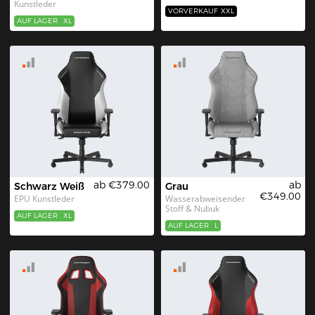
Kunstleder
VORVERKAUF
XXL
AUF LAGER
XL
ab €379.00
ab
Schwarz Weiß
Grau
€349.00
EPU Kunstleder
Wasserabweisender 
Stoff & Nubuk
AUF LAGER
XL
AUF LAGER
L