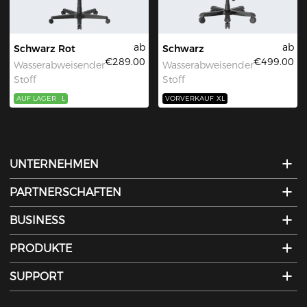
ab
ab
Schwarz Rot
Schwarz
€289.00
€499.00
Wasserabweisender
Wasserabweisender
Stoff
Stoff
AUF LAGER
L
VORVERKAUF
XL
UNTERNEHMEN
PARTNERSCHAFTEN
BUSINESS
PRODUKTE
SUPPORT