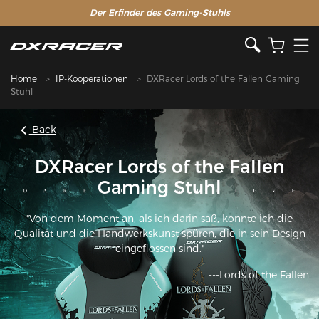
Der Erfinder des Gaming-Stuhls
Home
IP-Kooperationen
DXRacer Lords of the Fallen Gaming
Stuhl
Back
DXRacer Lords of the Fallen
Gaming Stuhl
"Von dem Moment an, als ich darin saß, konnte ich die
Qualität und die Handwerkskunst spüren, die in sein Design
eingeflossen sind."
---Lords of the Fallen