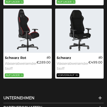
AUF LAGER
L
AUF LAGER
L
ab
ab
Schwarz Rot
Schwarz
€289.00
€499.00
Wasserabweisender
Wasserabweisender
Stoff
Stoff
AUF LAGER
L
VORVERKAUF
XL
UNTERNEHMEN