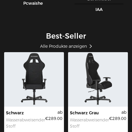
Pcwaishe
IAA
Best-Seller
Alle Produkte anzeigen
ab
ab
Schwarz
Schwarz Grau
€289.00
€289.00
Wasserabweisender
Wasserabweisender
Stoff
Stoff