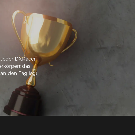
. Jeder DXRacer-
rkörpert das
n den Tag legt.