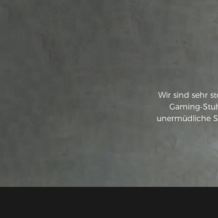
Wir sind sehr s
Gaming-Stuh
unermüdliche S