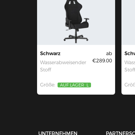
Schwarz
ab
Sch
€289.00
Wasserabweisender
Was
Stoff
Stof
Größe:
Größ
AUF LAGER
L
UNTERNEHMEN
PARTNERS