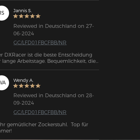
rschiedenen Einstellungsmöglichkeiten 
sst er sich easy an die eigene 
Jannis S.
JS
rpergröße anpassen.

e Montage ist Kinderleicht (dauer ca. 15-
Reviewed in Deutschland on 27-
 min.)

06-2024
eis leistungsverhältnis - hervorragend.

ch knapp sechs Wochen bin ich immer 
GC/LFD01FBCFBB/NR
ch genauso begeistert wie am ersten 
g!
r DXRacer ist die beste Entscheidung 
r lange Arbeitstage. Bequemlichkeit, die 
n spürt und liebt.
Wendy A.
WA
Reviewed in Deutschland on 28-
09-2024
GC/LFD01FBCFBB/NR
hr gemütlicher Zockerstuhl.  Top für 
mer!