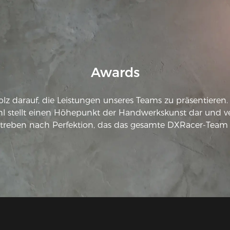
Awards
tolz darauf, die Leistungen unseres Teams zu präsentieren
l stellt einen Höhepunkt der Handwerkskunst dar und ve
treben nach Perfektion, das das gesamte DXRacer-Team a