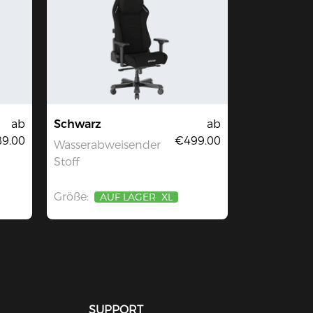
ab
Schwarz
ab
9.00
€499.00
Wasserabweisender
Stoff
Größe:
AUF LAGER
XL
SUPPORT