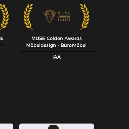
ds
MUSE CoIden Awards
Möbeldesign - Büromöbel
IAA