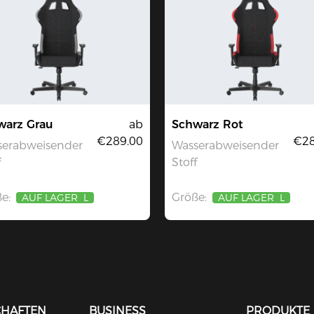
warz Grau
ab
Schwarz Rot
€289.00
€28
serabweisender
Wasserabweisender
f
Stoff
e:
Größe:
AUF LAGER
L
AUF LAGER
L
CHAFTEN
BUSINESS
PRODUKTE