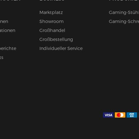
Marktplatz
Gaming-Stüh
onen
Showroom
Gaming-Schre
ationen
Großhandel
Großbestellung
berichte
Individueller Service
ts