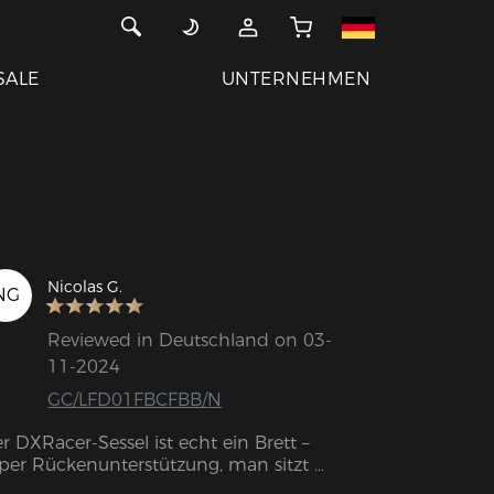
SALE
UNTERNEHMEN
Nicolas G.
NG
Reviewed in Deutschland on 03-
11-2024
GC/LFD01FBCFBB/N
r DXRacer-Sessel ist echt ein Brett – 
per Rückenunterstützung, man sitzt 
chtig bequem und entspannt. Durch die 