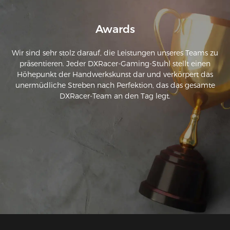
Awards
Wir sind sehr stolz darauf, die Leistungen unseres Teams zu
präsentieren. Jeder DXRacer-Gaming-Stuhl stellt einen
Höhepunkt der Handwerkskunst dar und verkörpert das
unermüdliche Streben nach Perfektion, das das gesamte
DXRacer-Team an den Tag legt.