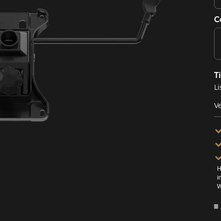
C
T
Li
Ve
H
i
W