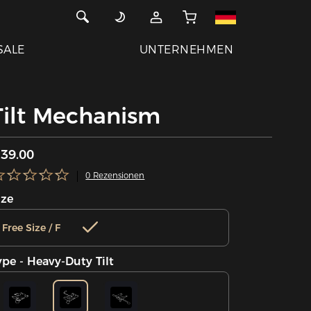
SALE
UNTERNEHMEN
Tilt Mechanism
39.00
0 Rezensionen
ize
Free Size / F
ype - Heavy-Duty Tilt